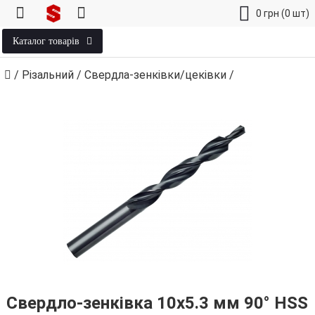
0
грн
(0 шт)
Каталог товарів
/
Різальний
/
Свердла-зенківки/цеківки
/
Свердло-зенківка 10х5.3 мм 90° HSS