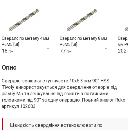
Свердло по металу 4 мм
Свердло по металу 8 мм
Сверд
Р6М5 [SI]
Р6М5 [SI]
мм Р6М
18
77
202
грн
грн
г
Опис
Свердло-зенківка ступінчасте 10х5.3 мм 90° HSS
Tivoly використовується для свердління отворів під
різьбу М5 та зенкування під гвинти з потайними
головками під 90° за одну операцію. Повний аналог Ruko
артикул 102603.
Швидкість свердління встановлювати по