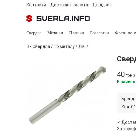
Контакти
Доставка і оплата
Довідник
Свердла
Мітчики
Плашки
Розвертки
Фрези по м
/
Свердла
/
По металу
/
Ліві
/
Сверд
40
грн
з
В наявно
Бренд:
Код:
01
✓ Доста
За тариф