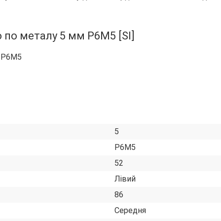
 по металу 5 мм Р6М5 [SI]
ь Р6М5
5
Р6М5
52
Лівий
86
Середня