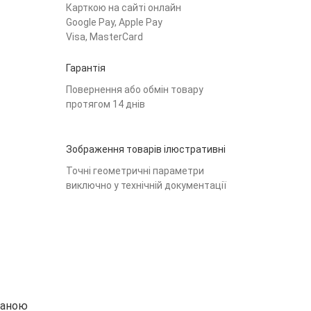
Карткою на сайті онлайн
Google Pay, Apple Pay
Visa, MasterCard
Гарантія
Повернення або обмін товару
протягом 14 днів
Зображення товарів ілюстративні
Точні геометричні параметри
виключно у технічній документації
вердло по металу ліве 5
Свердло по металу 1.1
Свердло
м HSS Werkoe
мм HSS‑Co8 Werkoe
мм HSS‑
136
158
161
грн
грн
грн
маною