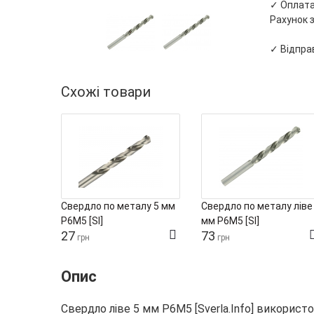
✓ Оплата 
Рахунок з
✓ Відправ
Схожі товари
Свердло по металу 5 мм
Свердло по металу ліве
Р6М5 [SI]
мм Р6М5 [SI]
27
73
грн
грн
Опис
Свердло ліве 5 мм Р6М5 [Sverla.Info] викорис