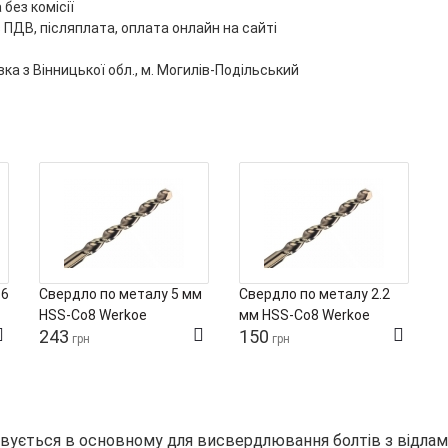
без комісії
 ПДВ, післяплата, оплата онлайн на сайті
ка з Вінницької обл., м. Могилів-Подільський
 6
Свердло по металу 5 мм
Свердло по металу 2.2
С
HSS-Co8 Werkoe
мм HSS‑Co8 Werkoe
м
243
150
грн
грн
товується в основному для висвердлювання болтів з відла