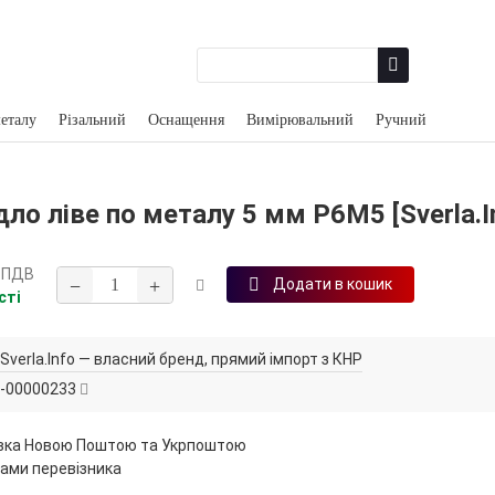
еталу
Різальний
Оснащення
Вимірювальний
Ручний
ло ліве по металу 5 мм Р6М5 [Sverla.I
 ПДВ
−
+
Додати в кошик
сті
Sverla.Info — власний бренд, прямий імпорт з КНР
-00000233
вка Новою Поштою та Укрпоштою
ами перевізника