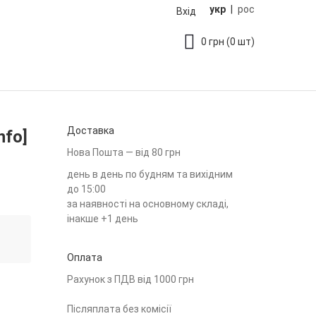
укр
|
рос
Вхід
0
грн
(0 шт)
Доставка
nfo]
Нова Пошта — від 80 грн
день в день по будням та вихідним
до 15:00
за наявності на основному складі,
інакше +1 день
Оплата
Рахунок з ПДВ від 1000 грн
Післяплата без комісії