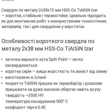
Свердло по металу 2х38х12 мм HSS-Co TiAlSiN Izar
— коротке, стабільне і термостійке. Ідеально підходить
як для монтажних робіт з використанням тонкостінних
матеріалів, так і для свердління у верстатах.
Особливості короткого свердла по
металу 2х38 мм HSS-Co TiAlSiN Izar
заточка заднього кута Split Point — легко
засвердлюється
коротка серія — вища жорсткість та захист від зламу
виготовлено в Іспанії
покриття TiAlSiN працює як термобарʼєр і дозволяє
працювати на дуже високих обертах навіть всуху:
твердість ~3500 HV
температура оксидування 900° С
коефіцієнт тертя 0.45