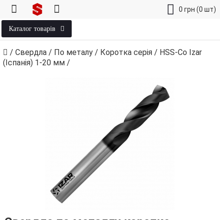
0
грн
(0 шт)
Каталог товарів
/
Свердла
/
По металу
/
Коротка серія
/
HSS-Co Izar
(Іспанія) 1‑20 мм
/