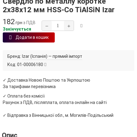
Свердло по металлу коротке
2х38х12 мм HSS-Co TiAlSiN Izar
182
грн
з ПДВ
−
+
Закінчується
Додати в кошик
Бренд:
Izar (Іспанія) — прямий імпорт
Код:
01-00006180
✓ Доставка Новою Поштою та Укрпоштою
За тарифами перевізника
✓ Оплата без комісії
Рахунок з ПДВ, післяплата, оплата онлайн на сайті
✓ Відправка з Вінницької обл., м. Могилів-Подільський
Опис