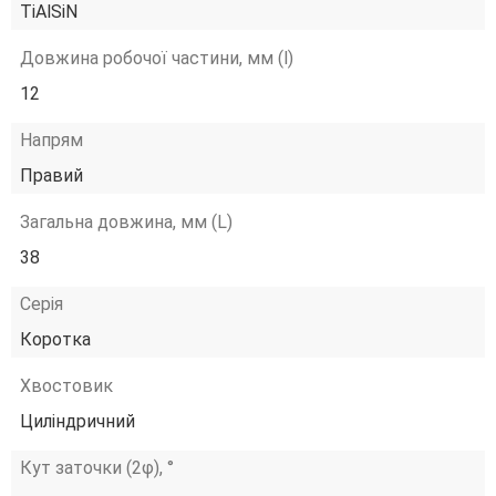
TiAlSiN
Довжина робочої частини, мм (l)
12
Напрям
Правий
Загальна довжина, мм (L)
38
Серія
Коротка
Хвостовик
Циліндричний
Кут заточки (2φ), °