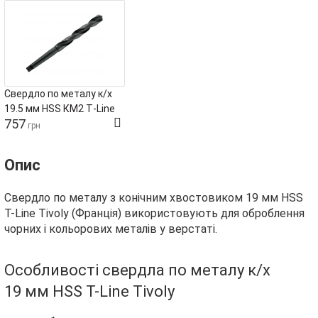
Свердло по металу к/х
19.5 мм HSS КМ2 T‑Line
757
Tivoly
грн
Опис
Свердло по металу з конічним хвостовиком 19 мм HSS
T-Line Tivoly (Франція) використовують для оброблення
чорних і кольорових металів у верстаті.
Особливості свердла по металу к/х
19 мм HSS T-Line Tivoly