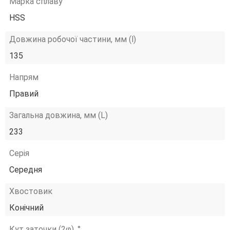
Марка сплаву
HSS
Довжина робочої частини, мм (l)
135
Напрям
Правий
Загальна довжина, мм (L)
233
Серія
Середня
Хвостовик
Конічний
Кут заточки (2φ), °