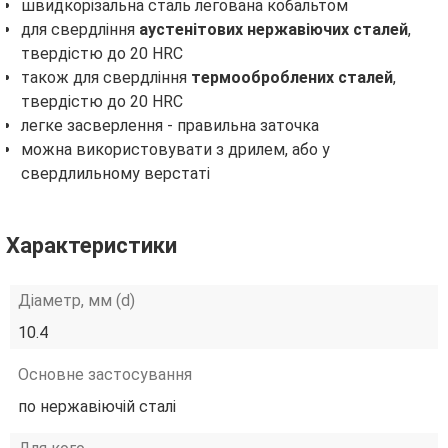
швидкорізальна сталь легована кобальтом
для свердління
аустенітових нержавіючих сталей
,
твердістю до 20 HRC
також для свердління
термооброблених сталей
,
твердістю до 20 HRC
легке засверлення - правильна заточка
можна використовувати з дрилем, або у
свердлильному верстаті
Характеристики
Діаметр, мм (d)
10.4
Основне застосування
по нержавіючій сталі