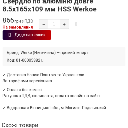
Свердло по алюміню довге
8.5х165х109 мм HSS Werkoe
866
грн
з ПДВ
−
+
На замовлення
Додати в кошик
Бренд:
Werkö (Німеччина) — прямий імпорт
Код:
01-00005882
✓ Доставка Новою Поштою та Укрпоштою
За тарифами перевізника
✓ Оплата без комісії
Рахунок з ПДВ, післяплата, оплата онлайн на сайті
✓ Відправка з Вінницької обл., м. Могилів-Подільський
Схожі товари