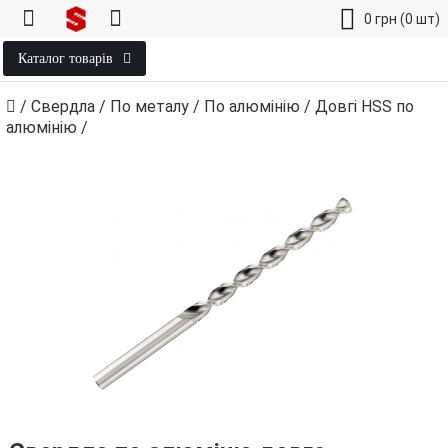
0
грн
(0 шт)
Каталог товарів
/
Свердла
/
По металу
/
По алюмінію
/
Довгі HSS по
алюмінію
/