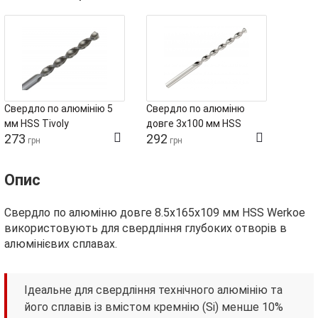
Свердло по алюмінію 5
Свердло по алюміню
мм HSS Tivoly
довге 3х100 мм HSS
273
292
Werkoe
грн
грн
Опис
Свердло по алюміню довге 8.5х165х109 мм HSS Werkoe
використовують для свердління глубоких отворів в
алюмінієвих сплавах.
Ідеальне для свердління технічного алюмінію та
його сплавів із вмістом кремнію (Si) менше 10%