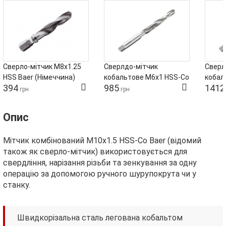
Сверло-мітчик М8х1.25
Сверлдо-мітчик
Сверл
HSS Baer (Німеччина)
кобальтове М6х1 HSS‑Co
кобал
394
985
1412
Baer (Німеччина)
HSS‑C
грн
грн
Опис
Мітчик комбінований М10х1.5 HSS-Co Baer (відомий
також як сверло-мітчик) використовується для
свердління, нарізання різьби та зенкування за одну
операцію за допомогою ручного шурупокрута чи у
станку.
Швидкорізальна сталь легована кобальтом