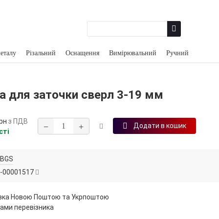
еталу
Різальний
Оснащення
Вимірювальний
Ручний
а для заточки сверл 3-19 мм
рн
з ПДВ
−
+
Додати в кошик
сті
BGS
-00001517
вка Новою Поштою та Укрпоштою
ами перевізника