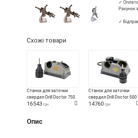
✓ Оплата 
Рахунок з
✓ Відправ
Схожі товари
Станок для заточки
Станок для заточки
свердел Drill Doctor 750
свердел Drill Doctor 500
16543
14760
грн
грн
Опис