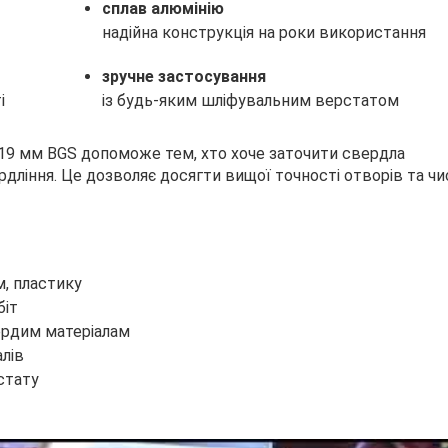
сплав алюмінію
надійна конструкція на роки використання
зручне застосування
і
із будь-яким шліфувальним верстатом
-19 мм BGS допоможе тем, хто хоче заточити свердла
ердління. Це дозволяє досягти вищої точності отворів та ч
м, пластику
біт
вердим матеріалам
алів
стату