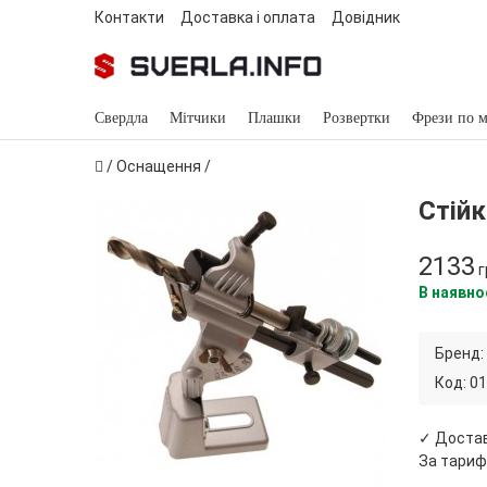
Контакти
Доставка і оплата
Довідник
Свердла
Мітчики
Плашки
Розвертки
Фрези по м
/
Оснащення
/
Стійк
2133
г
В наявно
Бренд:
Код:
01
✓ Доста
За тариф