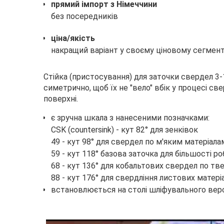
прямий імпорт з Німеччини
без посередників
ціна/якість
накращий варіант у своєму ціновому сегмент
Стійка (пристосування) для заточки свердел 3
симетрично, щоб їх не "вело" вбік у процесі св
поверхні.
є зручна шкала з нанесеними позначками:
CSK (countersink) - кут 82° для зенківок
49 - кут 98° для свердел по м'яким матеріала
59 - кут 118° базова заточка для більшості ро
68 - кут 136° для кобальтових свердел по т
88 - кут 176° для свердління листових матері
встановлюється на столі шліфувального вер