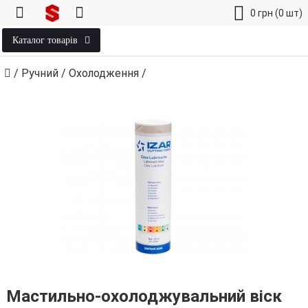
0
грн
(0 шт)
Каталог товарів
/
Ручний
/
Охолодження
/
Мастильно-охолоджувальний віск