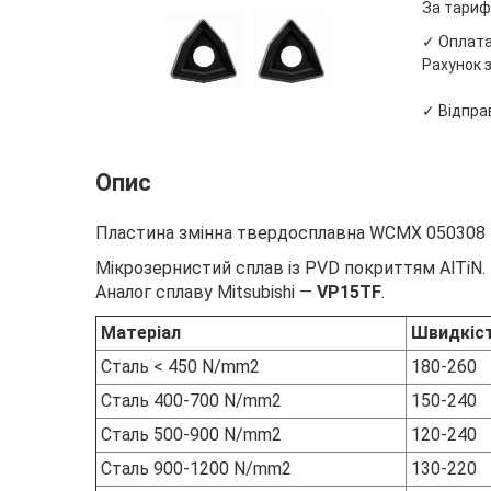
За тариф
✓ Оплата 
Рахунок з
✓ Відправ
Опис
Пластина змінна твердосплавна WCMX 050308 P
Мікрозернистий сплав із PVD покриттям AlTiN.
Аналог сплаву Mitsubishi —
VP15TF
.
Матеріал
Швидкіст
Сталь < 450 N/mm2
180-260
Сталь 400-700 N/mm2
150-240
Сталь 500-900 N/mm2
120-240
Сталь 900-1200 N/mm2
130-220