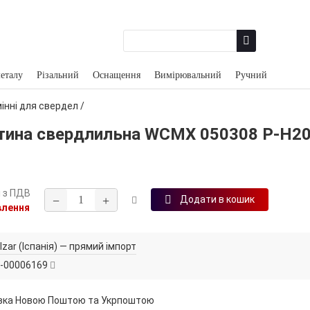
еталу
Різальний
Оснащення
Вимірювальний
Ручний
інні для свердел
/
тина свердлильна WCMX 050308 P‑H2
н
з ПДВ
−
+
Додати в кошик
влення
Izar (Іспанія) — прямий імпорт
-00006169
вка Новою Поштою та Укрпоштою