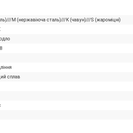
ль)///M (нержавіюча сталь)///K (чавун)///S (жароміцні)
X
рдло
8
ління
ий сплав
с