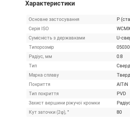
Характеристики
Основне застосування
P (ста
Серія ISO
WCM
Сумісність з державками
U-све
Типорозмір
05030
Радіус, мм
0.8
Тип
Сверд
Марка сплаву
Тверд
Покриття
AlTiN
Тип покриття
PVD
Захист вершини ріжучої кромки
Радіу
Кут заточки (2φ), °
80