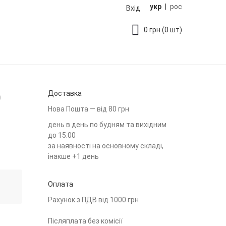
укр
|
рос
Вхід
0
грн
(0 шт)
Доставка
0
Нова Пошта — від 80 грн
день в день по будням та вихідним
до 15:00
за наявності на основному складі,
інакше +1 день
Оплата
Рахунок з ПДВ від 1000 грн
Післяплата без комісії