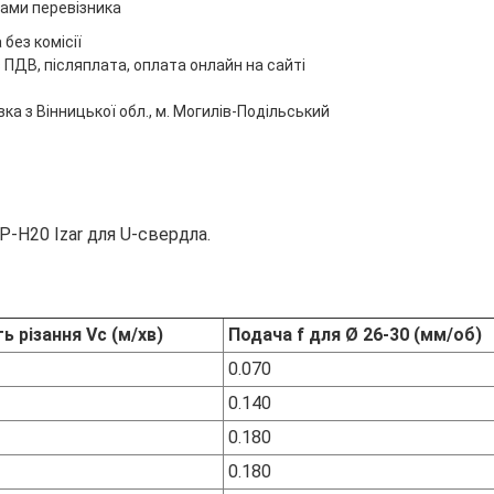
ами перевізника
без комісії
 ПДВ, післяплата, оплата онлайн на сайті
ка з Вінницької обл., м. Могилів-Подільський
-H20 Izar для U-свердла.
ь різання Vc (м/хв)
Подача f для Ø 26-30 (мм/об)
0.070
0.140
0.180
0.180