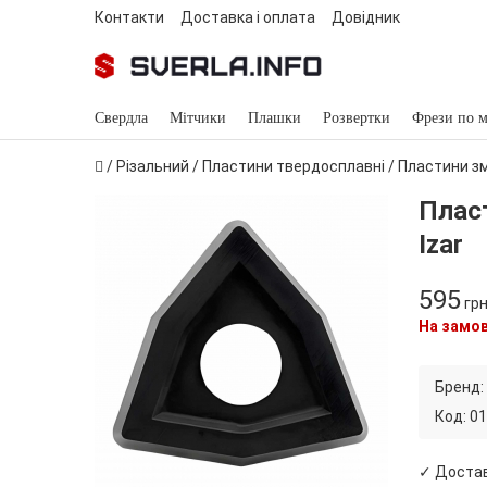
Контакти
Доставка і оплата
Довідник
Свердла
Мітчики
Плашки
Розвертки
Фрези по м
/
Різальний
/
Пластини твердосплавні
/
Пластини зм
Плас
Izar
595
гр
На замо
Бренд:
Код:
01
✓ Доста