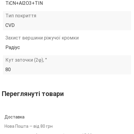
TiCN+Al2O3+TIN
Тип покриття
CVD
Захист вершини ріжучої кромки
Радіус
Кут заточки (2φ), °
80
Переглянуті товари
Доставка
Нова Пошта — від 80 грн