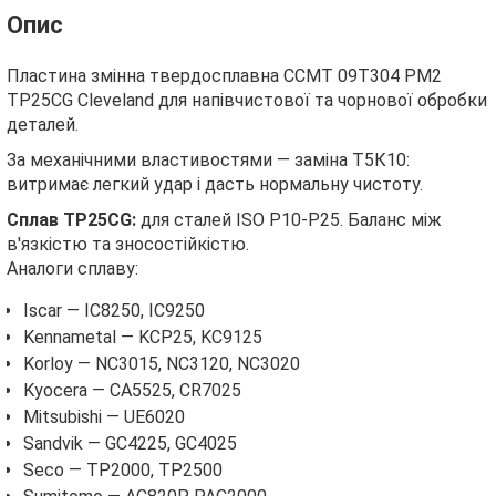
Опис
Пластина змінна твердосплавна CCMT 09T304 PM2
TP25CG Cleveland для напівчистової та чорнової обробки
деталей.
За механічними властивостями — заміна Т5К10:
витримає легкий удар і дасть нормальну чистоту.
Сплав TP25CG:
для сталей ISO P10-P25. Баланс між
в'язкістю та зносостійкістю.
Аналоги сплаву:
Iscar — IC8250, IC9250
Kennametal — KCP25, KC9125
Korloy — NC3015, NC3120, NC3020
Kyocera — CA5525, CR7025
Mitsubishi — UE6020
Sandvik — GC4225, GC4025
Seco — TP2000, TP2500