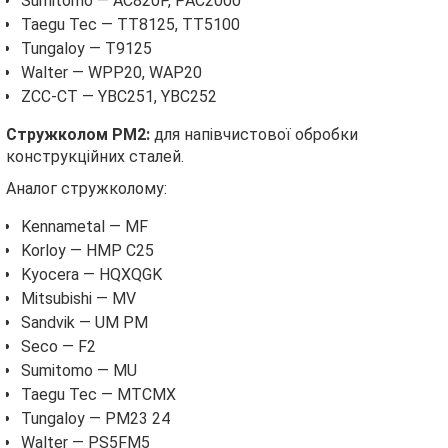
Sumitomo — AC820P, PAC2000
Taegu Tec — TT8125, TT5100
Tungaloy — T9125
Walter — WPP20, WAP20
ZCC-CT — YBC251, YBC252
Стружколом PM2:
для напівчистової обробки
конструкційних сталей.
Аналог стружколому:
Kennametal — MF
Korloy — HMP C25
Kyocera — HQXQGK
Mitsubishi — MV
Sandvik — UM PM
Seco — F2
Sumitomo — MU
Taegu Tec — MTCMX
Tungaloy — PM23 24
Walter — PS5FM5