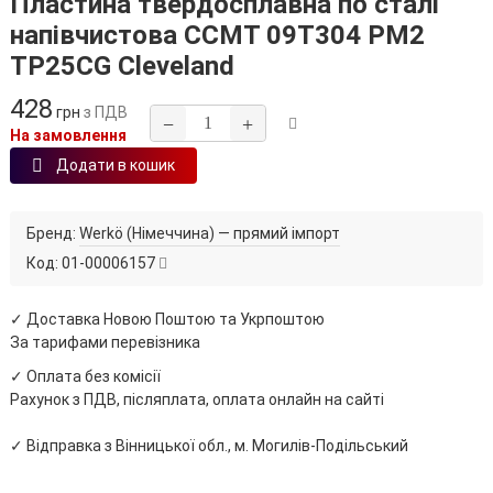
Пластина твердосплавна по сталі
напівчистова CCMT 09T304 PM2
TP25CG Cleveland
428
грн
з ПДВ
−
+
На замовлення
Додати в кошик
Бренд:
Werkö (Німеччина) — прямий імпорт
Код:
01-00006157
✓ Доставка Новою Поштою та Укрпоштою
За тарифами перевізника
✓ Оплата без комісії
Рахунок з ПДВ, післяплата, оплата онлайн на сайті
✓ Відправка з Вінницької обл., м. Могилів-Подільський