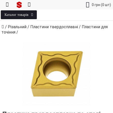
0
грн
(0 шт)
Каталог товарів
/
Різальний
/
Пластини твердосплавні
/
Пластини для
точіння
/