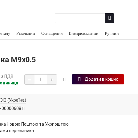
еталу
Різальний
Оснащення
Вимірювальний
Ручний
ка М9х0.5
н
з ПДВ
−
+
Додати в кошик
 одиниця
ЗІЗ (Україна)
-00000608
вка Новою Поштою та Укрпоштою
ами перевізника