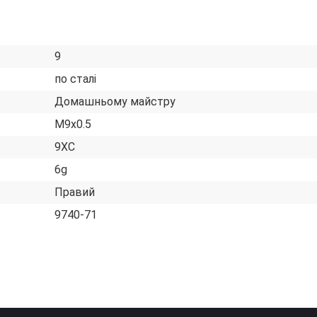
9
по сталі
Домашньому майстру
М9х0.5
9ХС
6g
Правий
9740-71