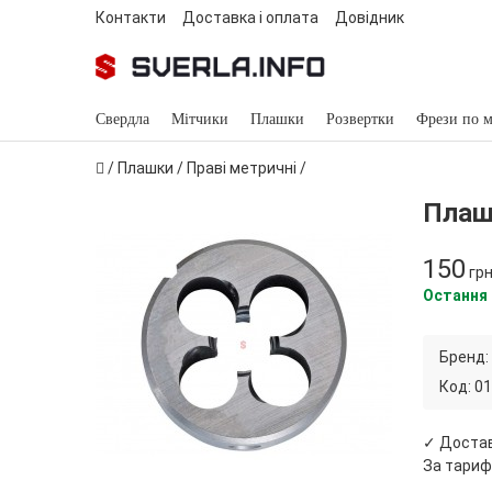
Контакти
Доставка і оплата
Довідник
Свердла
Мітчики
Плашки
Розвертки
Фрези по м
/
Плашки
/
Праві метричні
/
Плаш
150
гр
Остання
Бренд:
Код:
01
✓ Доста
За тариф