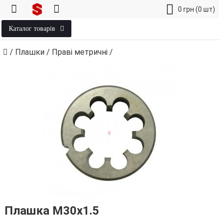
0
грн
(0 шт)
Каталог товарів
/
Плашки
/
Праві метричні
/
Плашка М30х1.5