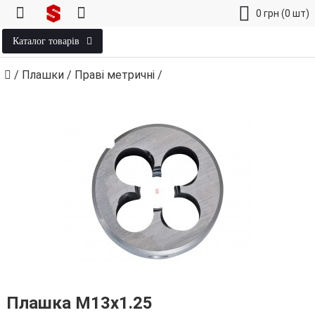
0
грн
(0 шт)
Каталог товарів
/
Плашки
/
Праві метричні
/
Плашка М13х1.25