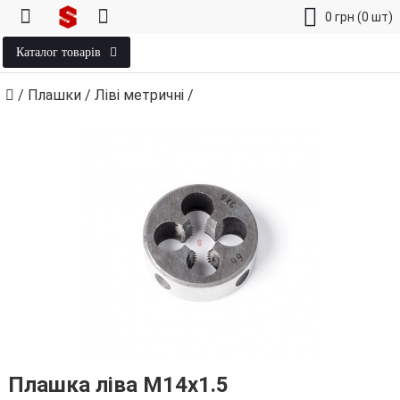
0
грн
(0 шт)
Каталог товарів
/
Плашки
/
Ліві метричні
/
Плашка ліва М14х1.5