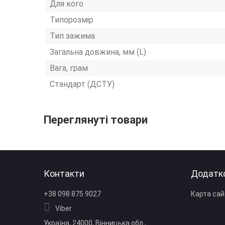
Для кого
Типорозмір
Тип зажима
Загальна довжина, мм (L)
Вага, грам
Стандарт (ДСТУ)
Переглянуті товари
Контакти
Додатк
+38 098 875 9027
Карта сай
Viber
Україна, 24000, Вінницька обл.,