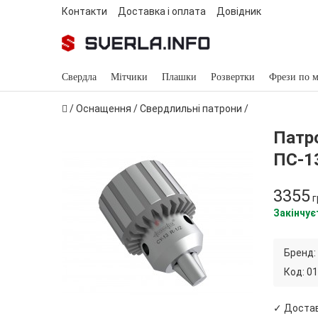
Контакти
Доставка і оплата
Довідник
Свердла
Мітчики
Плашки
Розвертки
Фрези по м
/
Оснащення
/
Свердлильні патрони
/
Патро
ПС-13
3355
г
Закінчує
Бренд:
Код:
01
✓ Доста