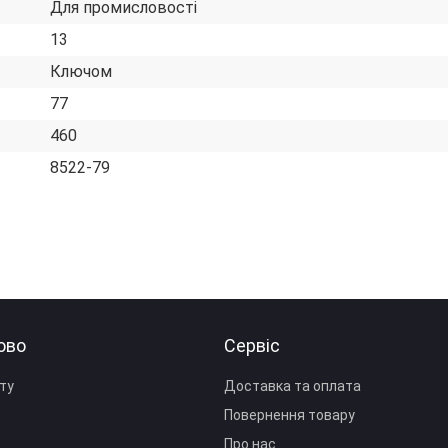
Для промисловості
13
Ключом
77
460
8522-79
ово
Сервіс
ту
Доставка та оплата
Повернення товару
Про нас