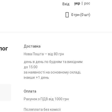
укр
|
рос
Вхід
0
грн
(0 шт)
Доставка
лог
Нова Пошта — від 80 грн
день в день по будням та вихідним
до 15:00
за наявності на основному складі,
інакше +1 день
Оплата
Рахунок з ПДВ від 1000 грн
Післяплата без комісії