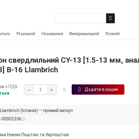
еталу
Різальний
Оснащення
Вимірювальний
Ручний
н свердлильний CY-13 [1.5‑13 мм, ана
] В-16 Llambrich
рн
з ПДВ
−
+
Додати в кошик
ться
Llambrich (Іспанія) — прямий імпорт
-00002336
вка Новою Поштою та Укрпоштою