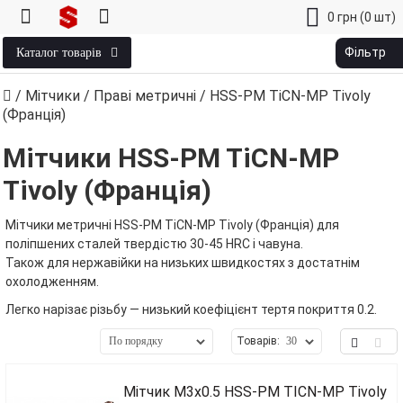
0
грн
(0 шт)
Фільтр
Каталог товарів
/
Мітчики
/
Праві метричні
/ HSS-PM TiCN-MP Tivoly
(Франція)
Мітчики HSS-PM TiCN-MP
Tivoly (Франція)
Мітчики метричні HSS-PM TiCN-MP Tivoly (Франція) для
поліпшених сталей твердістю 30-45 HRC і чавуна.
Також для нержавійки на низьких швидкостях з достатнім
охолодженням.
Легко нарізає різьбу — низький коефіцієнт тертя покриття 0.2.
Товарів:
Мітчик М3х0.5 HSS-PM TICN-MP Tivoly