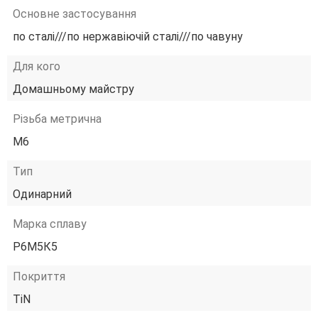
Основне застосування
по сталі///по нержавіючій сталі///по чавуну
Для кого
Домашньому майстру
Різьба метрична
М6
Тип
Одинарний
Марка сплаву
Р6М5К5
Покриття
TiN