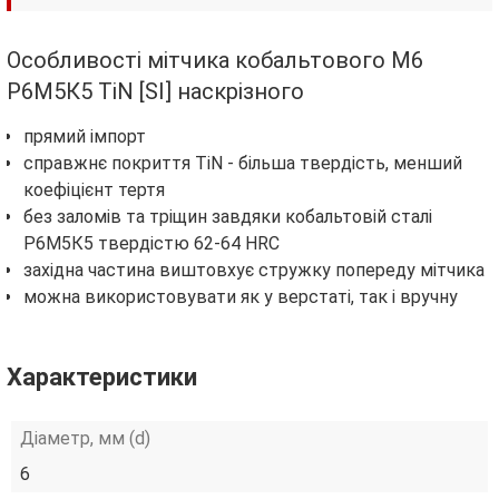
Особливості мітчика кобальтового М6
Р6М5К5 TiN [SI] наскрізного
прямий імпорт
справжнє покриття TiN - більша твердість, менший
коефіцієнт тертя
без заломів та тріщин завдяки кобальтовій сталі
Р6М5К5 твердістю 62-64 HRC
західна частина виштовхує стружку попереду мітчика
можна використовувати як у верстаті, так і вручну
Характеристики
Діаметр, мм (d)
6