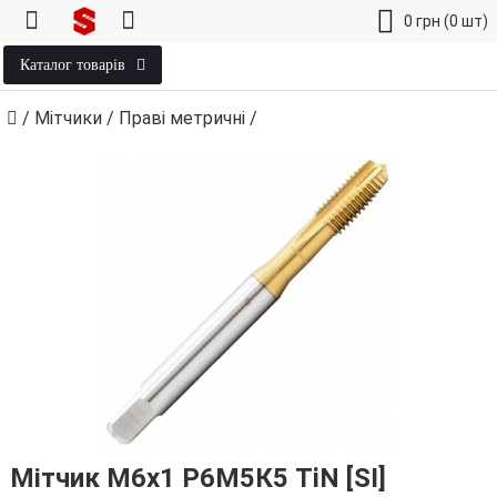
0
грн
(0 шт)
Каталог товарів
/
Мітчики
/
Праві метричні
/
Мітчик М6х1 Р6М5К5 TiN [SI]