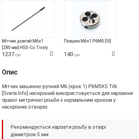
Мітчик довгий М6х1
Плашка М6х1 Р6М5 [SI]
[280 мм] HSS-Co Tivoly
1237
140
грн
грн
Опис
Мітчик машинно-ручний М6 (крок 1) Р6М5К5 TiN
[Sverla.Info] наскрізний використовується для нарізання
правої метричної різьби з нормальним кроком у
наскрізних отворах.
Рекомендується нарізати різьбу в отвірі
діаметром 5 мм