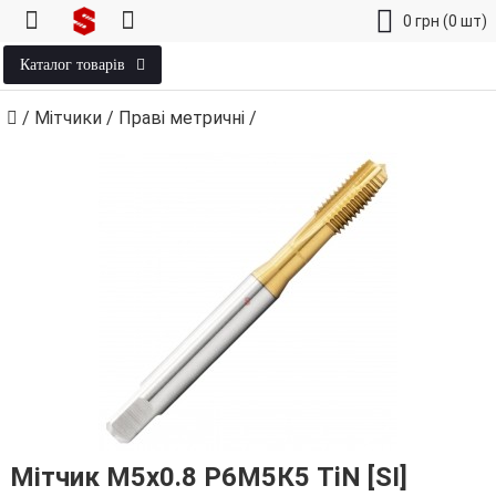
0
грн
(0 шт)
Каталог товарів
/
Мітчики
/
Праві метричні
/
Мітчик М5х0.8 Р6М5К5 TiN [SI]