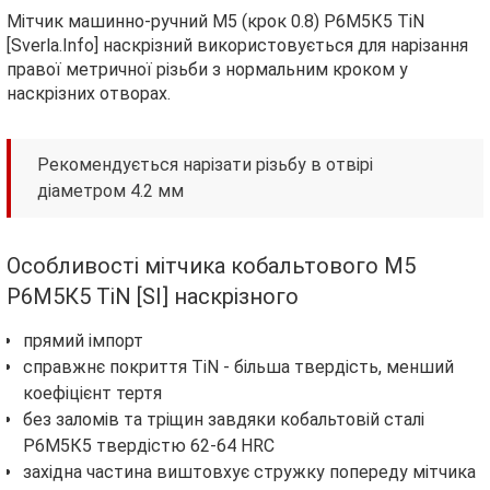
Мітчик машинно-ручний М5 (крок 0.8) Р6М5К5 TiN
[Sverla.Info] наскрізний використовується для нарізання
правої метричної різьби з нормальним кроком у
наскрізних отворах.
Рекомендується нарізати різьбу в отвірі
діаметром 4.2 мм
Особливості мітчика кобальтового М5
Р6М5К5 TiN [SI] наскрізного
прямий імпорт
справжнє покриття TiN - більша твердість, менший
коефіцієнт тертя
без заломів та тріщин завдяки кобальтовій сталі
Р6М5К5 твердістю 62-64 HRC
західна частина виштовхує стружку попереду мітчика