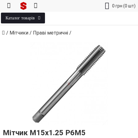
0
грн
(0 шт)
Каталог товарів
/
Мітчики
/
Праві метричні
/
Мітчик М15х1.25 Р6М5