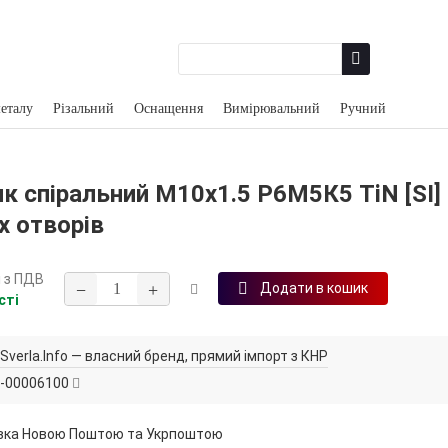
еталу
Різальний
Оснащення
Вимірювальний
Ручний
к спіральний М10х1.5 Р6М5К5 TiN [SI]
х отворів
н
з ПДВ
−
+
Додати в кошик
сті
Sverla.Info — власний бренд, прямий імпорт з КНР
-00006100
вка Новою Поштою та Укрпоштою