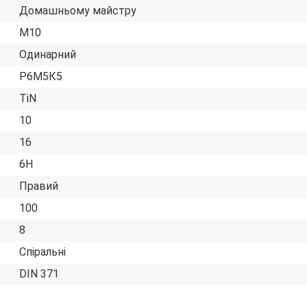
Домашньому майстру
М10
Одинарний
Р6М5К5
TiN
10
16
6H
Правий
100
8
Спіральні
DIN 371