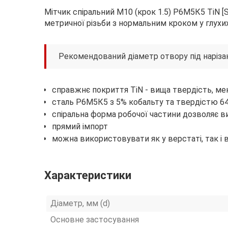
Мітчик спіральний М10 (крок 1.5) Р6М5К5 TiN [
метричної різьби з нормальним кроком у глухи
Рекомендований діаметр отвору під нарізан
справжнє покриття TiN - вища твердість, ме
сталь Р6М5К5 з 5% кобальту та твердістю 6
спіральна форма робочої частини дозволяє в
прямий імпорт
можна використовувати як у верстаті, так і 
Характеристики
Діаметр, мм (d)
Основне застосування