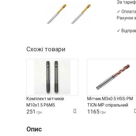
За тариф
✓ Оплата 
Рахунок з
✓ Відправ
Схожі товари
Комплект мітчиків
Мітчик М3х0.5 HSS-PM
М10х1.5 Р6М5
TICN-MP спіральний
251
1165
Tivoly
грн
грн
Опис