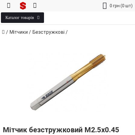
0
грн
(0 шт)
Каталог товарів
/
Мітчики
/
Безстружкові
/
Мітчик безстружковий М2.5х0.45