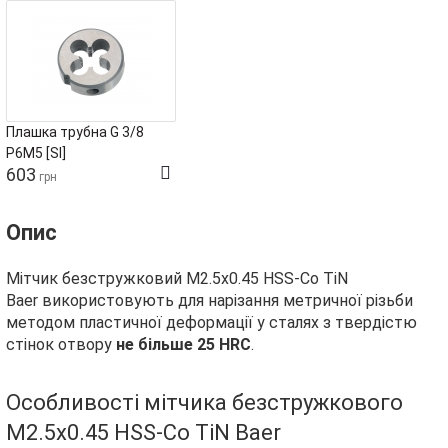
Плашка трубна G 3/8
Р6М5 [SI]
603
грн
Опис
Мітчик безстружковий М2.5х0.45 HSS-Co TiN
Baer використовують для нарізання метричної різьби
методом пластичної деформації у сталях з твердістю
стінок отвору
не більше 25 HRC
.
Особливості мітчика безстружкового
М2.5х0.45 HSS-Co TiN Baer