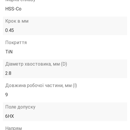
HSS-Co
Крок в мм
0.45
Покриття
TiN
Діаметр хвостовика, мм (D)
2.8
Довжина робочої частини, мм (l)
9
Поле допуску
6HX
Напрям