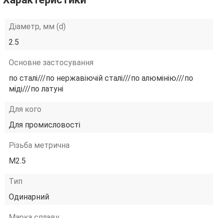
Діаметр, мм (d)
2.5
Основне застосування
по сталі///по нержавіючій сталі///по алюмінію///по
міді///по латуні
Для кого
Для промисловості
Різьба метрична
М2.5
Тип
Одинарний
Марка сплаву