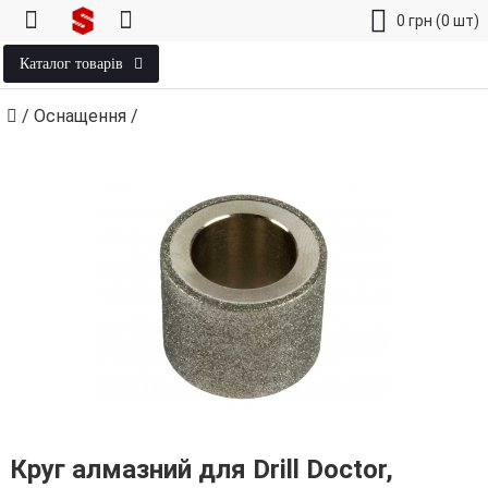
0
грн
(0 шт)
Каталог товарів
/
Оснащення
/
Круг алмазний для Drill Doctor,