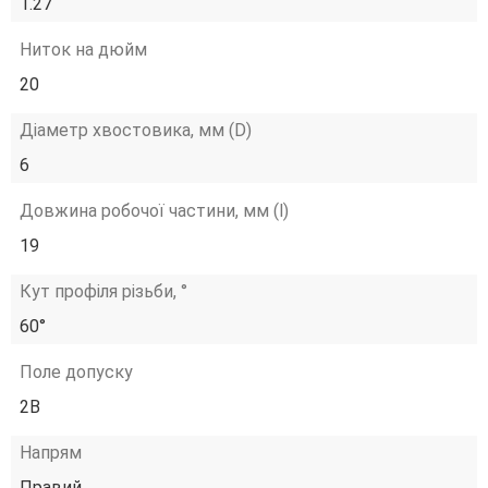
1.27
Ниток на дюйм
20
Діаметр хвостовика, мм (D)
6
Довжина робочої частини, мм (l)
19
Кут профіля різьби, °
60°
Поле допуску
2B
Напрям
Правий