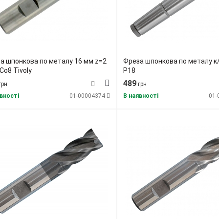
а шпонкова по металу 16 мм z=2
Фреза шпонкова по металу к
Co8 Tivoly
Р18
489
грн
грн
вності
01-00004374
В наявності
01-