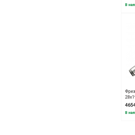
В ная
Фрез
28х1
465
В ная