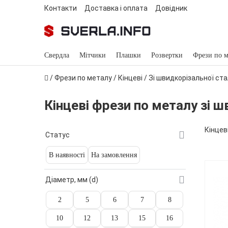
Контакти
Доставка і оплата
Довідник
Свердла
Мітчики
Плашки
Розвертки
Фрези по м
/
Фрези по металу
/
Кінцеві
/ Зі швидкорізальної ста
Кінцеві фрези по металу зі ш
Кінцев
Статус
В наявності
На замовлення
Діаметр, мм (d)
2
5
6
7
8
10
12
13
15
16