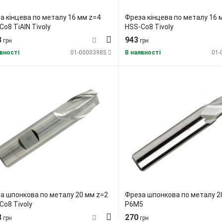
а кінцева по металу 16 мм z=4
Фреза кінцева по металу 16 
Co8 TiAlN Tivoly
HSS-Co8 Tivoly
3
943
грн
грн
вності
01-00003985
В наявності
01-
а шпонкова по металу 20 мм z=2
Фреза шпонкова по металу 2
Co8 Tivoly
Р6М5
8
270
грн
грн