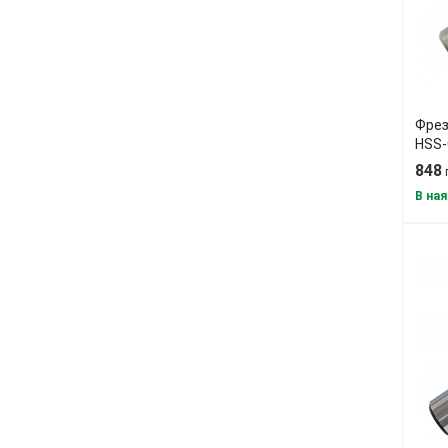
Фрез
HSS-
848
В ная