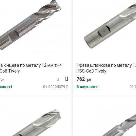
а кінцева по металу 12 мм z=4
Фреза шпонкова по металу 1
Co8 Tivoly
HSS-Co8 Tivoly
762
грн
грн
вності
01-00004379
В наявності
01-