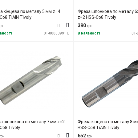
а кінцева по металу 5 мм z=4
Фреза шпонкова по металу 6
Co8 TiAlN Tivoly
z=2 HSS-Co8 Tivoly
390
грн
грн
вності
01-00003991
В наявності
01-
а шпонкова по металу 7 мм z=2
Фреза кінцева по металу 8 м
Co8 Tivoly
HSS-Co8 TiAlN Tivoly
652
грн
грн