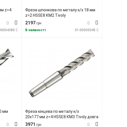
мм z=4
Фреза шпонкова по металу к/х 18 мм
z=2 HSSE8 КМ2 Tivoly
2197
грн
00004380
В наявності
01-00005045
0 мм
Фреза кінцева по металу к/х
20х177 мм z=4 HSSE8 КМ3 Tivoly довга
3971
грн