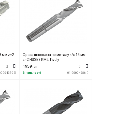
3 мм z=2
Фреза шпонкова по металу к/х 15 мм
z=2 HSSE8 КМ2 Tivoly
1959
грн
00004330
В наявності
01-00004986