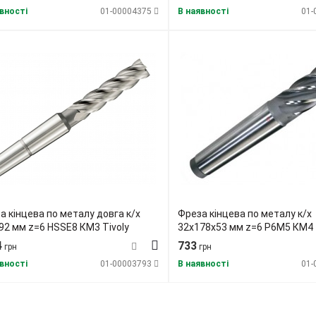
вності
01-00004375
В наявності
01-
а кінцева по металу довга к/х
Фреза кінцева по металу к/х
92 мм z=6 HSSE8 КМ3 Tivoly
32х178х53 мм z=6 Р6М5 КМ4
4
733
грн
грн
вності
01-00003793
В наявності
01-