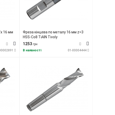
/х 16 мм
Фреза кінцева по металу 16 мм z=3
HSS-Co8 TiAlN Tivoly
1253
грн
00002891
В наявності
01-00004444