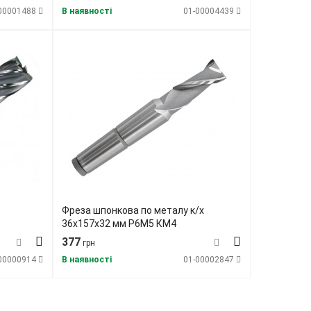
00001488
В наявності
01-00004439
Фреза шпонкова по металу к/х
36х157х32 мм Р6М5 КМ4
377
грн
00000914
В наявності
01-00002847