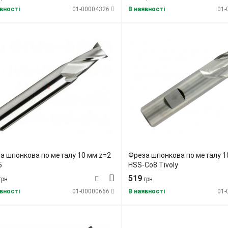
вності
01-00004326
В наявності
01-
а шпонкова по металу 10 мм z=2
Фреза шпонкова по металу 1
5
HSS-Co8 Tivoly
519
грн
грн
вності
01-00000666
В наявності
01-