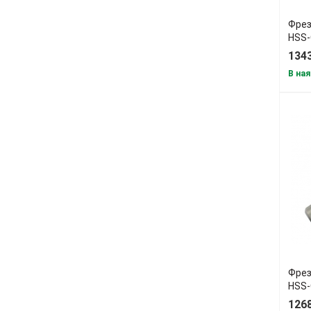
Фрез
HSS-
134
В ная
Фрез
HSS-
126