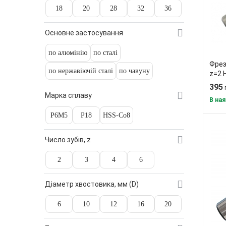
18
20
28
32
36
Основне застосування
по алюмінію
по сталі
Фрез
по нержавіючій сталі
по чавуну
z=2 
395
Марка сплаву
В ная
Р6М5
Р18
HSS-Co8
Число зубів, z
2
3
4
6
Діаметр хвостовика, мм (D)
6
10
12
16
20