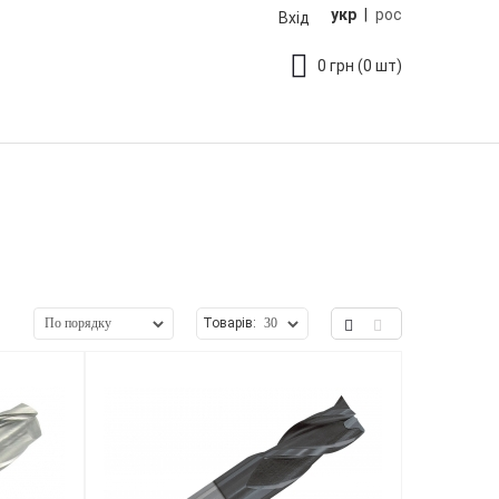
укр
|
рос
Вхід
0
грн
(0 шт)
Товарів: