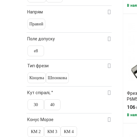
В ная
Напрям
Правий
Поле допуску
e8
Тип фрези
Кінцева
Шпонкова
Кут спіралі, °
Фрез
Р6М
30
40
106
В ная
Конус Морзе
КМ 2
КМ 3
КМ 4