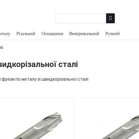
еталу
Різальний
Оснащення
Вимірювальний
Ручний
лі
видкорізальної сталі
і фрези по металу зі швидкорізальної сталі