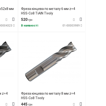
х52х8 мм
Фреза кінцева по металу 6 мм z=4
HSS-Co8 TiAlN Tivoly
520
грн
00004323
В наявності
01-00003989
м z=4
Фреза кінцева по металу 8 мм z=4
HSS-Co8 Tivoly
445
грн