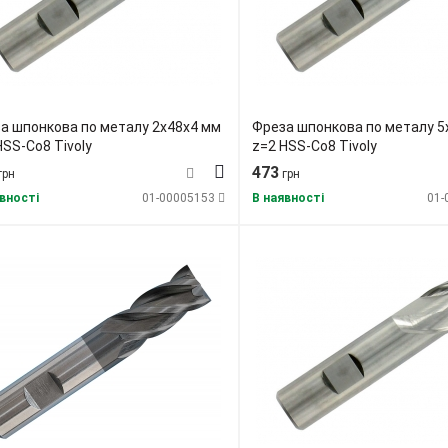
а шпонкова по металу 2х48х4 мм
Фреза шпонкова по металу 5
HSS-Co8 Tivoly
z=2 HSS-Co8 Tivoly
473
грн
грн
вності
01-00005153
В наявності
01-