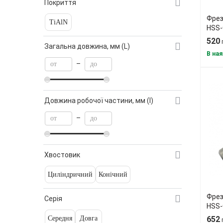
Покриття
Фрез
TiAlN
HSS-
520
Загальна довжина, мм (L)
В ная
–
Довжина робочої частини, мм (l)
–
Хвостовик
Циліндричний
Конічний
Фрез
Серія
HSS-
Середня
Довга
652