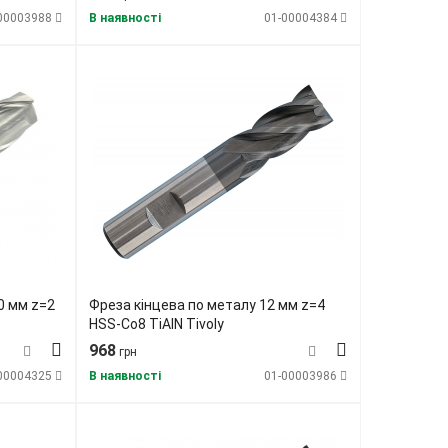
00003988
В наявності
01-00004384
0 мм z=2
Фреза кінцева по металу 12 мм z=4
HSS-Co8 TiAlN Tivoly
968
грн
00004325
В наявності
01-00003986