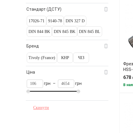
Стандарт (ДСТУ)
17026-71
9140-78
DIN 327 D
DIN 844 BK
DIN 845 BK
DIN 845 BL
Бренд
Tivoly (France)
КНР
ЧІЗ
Фрез
HSS-
Ціна
678
грн
–
грн
В ная