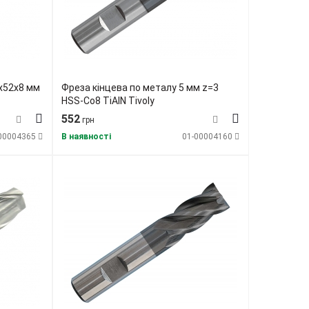
х52х8 мм
Фреза кінцева по металу 5 мм z=3
HSS-Co8 TiAlN Tivoly
552
грн
00004365
В наявності
01-00004160