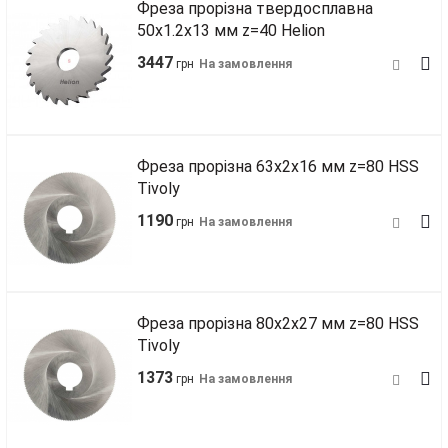
Фреза прорізна твердосплавна
50х1.2х13 мм z=40 Helion
3447
грн
На замовлення
Фреза прорізна 63х2х16 мм z=80 HSS
Tivoly
1190
грн
На замовлення
Фреза прорізна 80х2х27 мм z=80 HSS
Tivoly
1373
грн
На замовлення