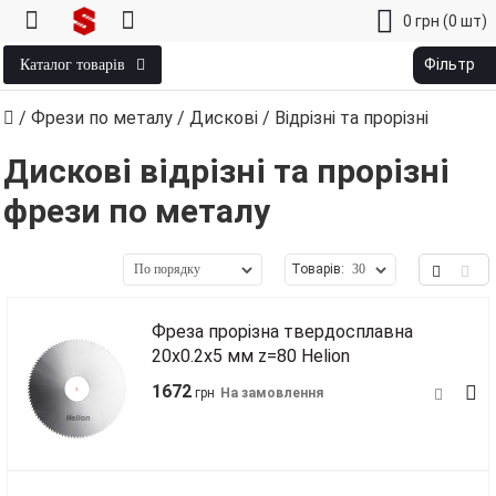
0
грн
(0 шт)
Фільтр
Каталог товарів
/
Фрези по металу
/
Дискові
/ Відрізні та прорізні
Дискові відрізні та прорізні
фрези по металу
Товарів:
Фреза прорізна твердосплавна
20х0.2х5 мм z=80 Helion
1672
грн
На замовлення