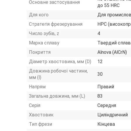
Основне застосування
до 55 HRC
Для кого
Для промислов
Стратегія фрезерування
HPC (високопр
Число зубів, z
4
Марка сплаву
Твердий сплав
Покриття
Alnova (AlCrN)
Діаметр хвостовика, мм (D)
12
Довжина робочої частини,
30
мм (l)
Напрям
Правий
Загальна довжина, мм (L)
83
Серія
Середня
Хвостовик
Циліндричний
Тип фрези
Кінцева