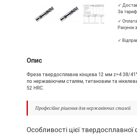
✓ Доста
За тариф
✓ Оплата 
Рахунок з
✓ Відправ
Опис
Фреза твердосплавна кінцева 12 мм z=4 38/41°
по нержавіючим сталям, титановим та нікелеви
52 HRC.
Професійне рішення для нержавіючих сталей
Особливості цієї твердосплавної 