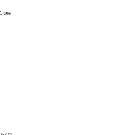
, але
нього.