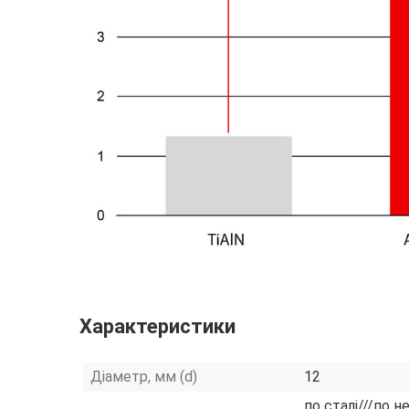
Характеристики
Діаметр, мм (d)
12
по сталі///по н