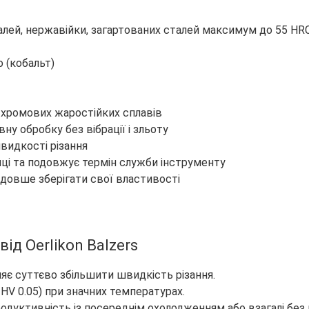
алей, нержавійки, загартованих сталей максимум до 55 HRC
o (кобальт)
ь-хромових жаростійких сплавів
вну обробку без вібрації і зльоту
швидкості різання
омці та подовжує термін служби інструменту
 довше зберігати свої властивості
від Oerlikon Balzers
є суттєво збільшити швидкість різання.
 HV 0.05) при значних температурах.
родуктивність із посереднім охолодженням або взагалі без 