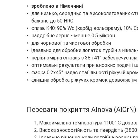
зроблено в Німеччині
для низько, середньо та високолегованих ст
бажано до 50 HRC
сплав K40: 90% Wc (карбід вольфраму), 10% C
наддрібне зерно - менше 0.5 мікрон
для чорнової та чистової обробки
ідеально для обробки лопаток турбін з нікел
нерівномірна спіраль з 38 і 41° забезпечує пла
оптимальні результати при високих подачі і 
фаска 0.2х45° надає стабільності ріжучій кр
фінішна обробка ріжучих кромок дозволяє їм
Переваги
покриття Alnova (AlCrN)
Максимальна температура 1100° C дозволя
Висока зносостійкість та твердість (3800
Ідеальне рішення, коли потрібна велика п