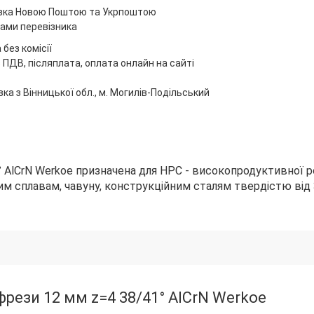
вка Новою Поштою та Укрпоштою
ами перевізника
без комісії
 ПДВ, післяплата, оплата онлайн на сайті
ка з Вінницької обл., м. Могилів-Подільський
 AlCrN Werkoe призначена для HPC - високопродуктивної 
м сплавам, чавуну, конструкційним сталям твердістю від 
фрези 12 мм z=4 38/41° AlCrN Werkoe