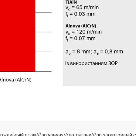
ержавіючій сталі///по чавуну///по титану///по загартованій с