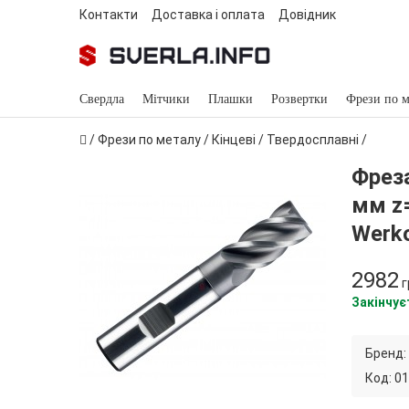
Контакти
Доставка і оплата
Довідник
Свердла
Мітчики
Плашки
Розвертки
Фрези по м
/
Фрези по металу
/
Кінцеві
/
Твердосплавні
/
Фреза
мм z=
Werk
2982
г
Закінчує
Бренд:
Код:
01