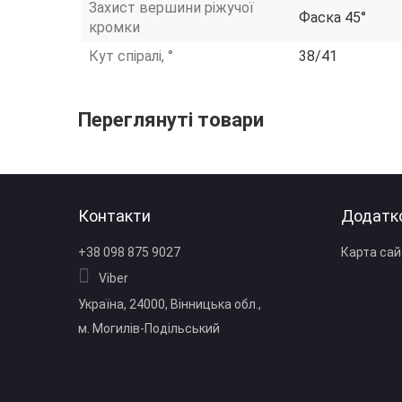
Захист вершини ріжучої
Фаска 45°
кромки
Кут спіралі, °
38/41
Переглянуті товари
Контакти
Додатк
+38 098 875 9027
Карта сай
Viber
Україна, 24000, Вінницька обл.,
м. Могилів‑Подільський