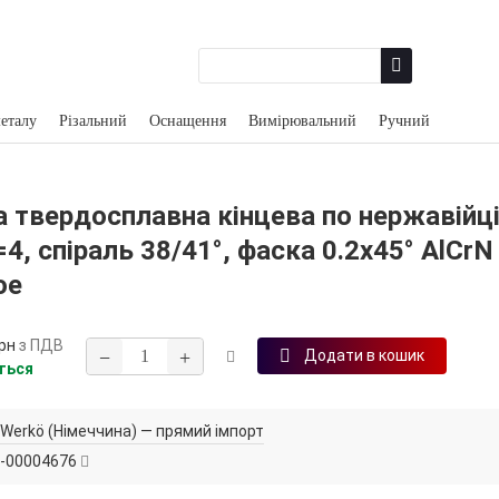
еталу
Різальний
Оснащення
Вимірювальний
Ручний
 твердосплавна кінцева по нержавійці
4, спіраль 38/41°, фаска 0.2х45° AlCrN
oe
рн
з ПДВ
−
+
Додати в кошик
ться
Werkö (Німеччина) — прямий імпорт
-00004676