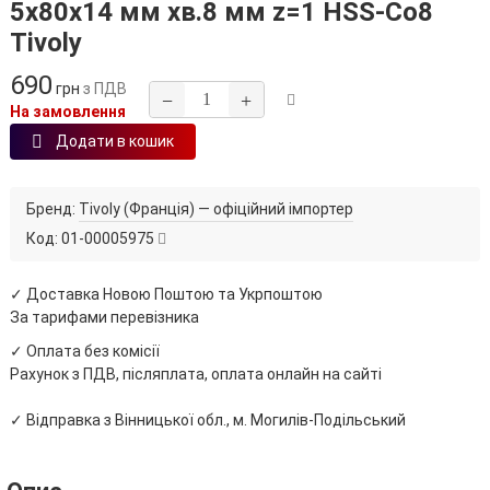
5х80х14 мм хв.8 мм z=1 HSS-Co8
Tivoly
690
грн
з ПДВ
−
+
На замовлення
Додати в кошик
Бренд:
Tivoly (Франція) — офіційний імпортер
Код:
01-00005975
✓ Доставка Новою Поштою та Укрпоштою
За тарифами перевізника
✓ Оплата без комісії
Рахунок з ПДВ, післяплата, оплата онлайн на сайті
✓ Відправка з Вінницької обл., м. Могилів-Подільський