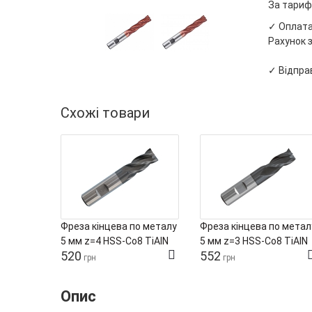
За тариф
✓ Оплата 
Рахунок з
✓ Відправ
Схожі товари
Фреза кінцева по металу
Фреза кінцева по метал
5 мм z=4 HSS-Co8 TiAlN
5 мм z=3 HSS-Co8 TiAlN
520
552
Tivoly
Tivoly
грн
грн
Опис