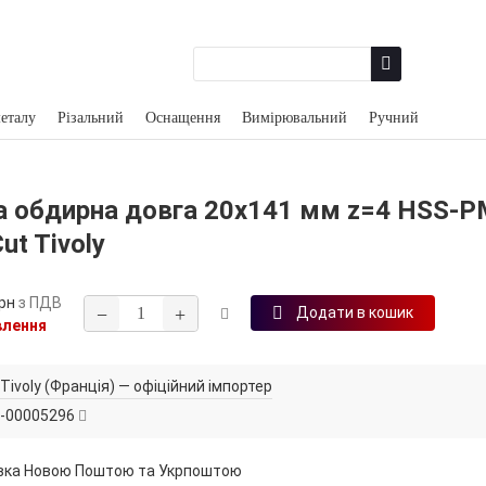
еталу
Різальний
Оснащення
Вимірювальний
Ручний
а обдирна довга 20х141 мм z=4 HSS-P
ut Tivoly
рн
з ПДВ
−
+
Додати в кошик
влення
Tivoly (Франція) — офіційний імпортер
-00005296
вка Новою Поштою та Укрпоштою