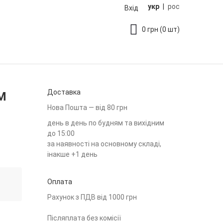
укр
|
рос
Вхід
0
грн
(0 шт)
Доставка
M
Нова Пошта — від 80 грн
день в день по будням та вихідним
до 15:00
за наявності на основному складі,
інакше +1 день
Оплата
Рахунок з ПДВ від 1000 грн
Післяплата без комісії