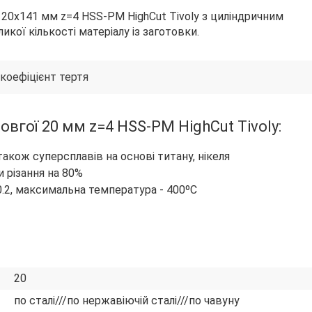
20х141 мм z=4 HSS-PM HighCut Tivoly з циліндричним
ої кількості матеріалу із заготовки.
 коефіцієнт тертя
овгої 20 мм z=4 HSS-PM HighCut Tivoly:
також суперсплавів на основі титану, нікеля
 різання на 80%
 0.2, максимальна температура - 400ºС
20
по сталі///по нержавіючій сталі///по чавуну