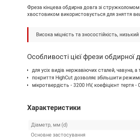
Фреза кінцева обдирна довга зі стружколомом 
хвостовиком використовується для зняття велик
Висока міцність та зносостійкість, низький
Особливості цієї фрези обдирної д
для усіх видів нержавіючих сталей, чавуна, а 
покриття HighCut дозволяє збільшити режими
мікротвердість - 3200 HV, коефіцієнт тертя -
Характеристики
Діаметр, мм (d)
Основне застосування