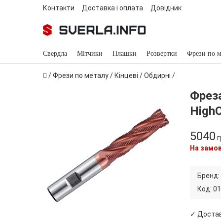
Контакти
Доставка і оплата
Довідник
Свердла
Мітчики
Плашки
Розвертки
Фрези по м
/
Фрези по металу
/
Кінцеві
/
Обдирні
/
Фрез
HighC
5040
г
На замо
Бренд:
Код:
01
✓ Доста