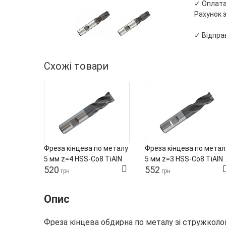
✓ Оплата 
Рахунок з
✓ Відправ
Схожі товари
Фреза кінцева по металу
Фреза кінцева по метал
5 мм z=4 HSS-Co8 TiAlN
5 мм z=3 HSS-Co8 TiAlN
520
552
Tivoly
Tivoly
грн
грн
Опис
Фреза кінцева обдирна по металу зі стружколо