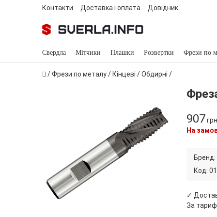
Контакти
Доставка і оплата
Довідник
Свердла
Мітчики
Плашки
Розвертки
Фрези по м
/
Фрези по металу
/
Кінцеві
/
Обдирні
/
Фреза
907
гр
На замо
Бренд:
Код:
01
✓ Доста
За тариф