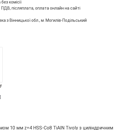
без комісії
 ПДВ, післяплата, оплата онлайн на сайті
ка з Вінницької обл., м. Могилів-Подільський
у
мом 10 мм z=4 HSS-Co8 TiAlN Tivoly з циліндричним