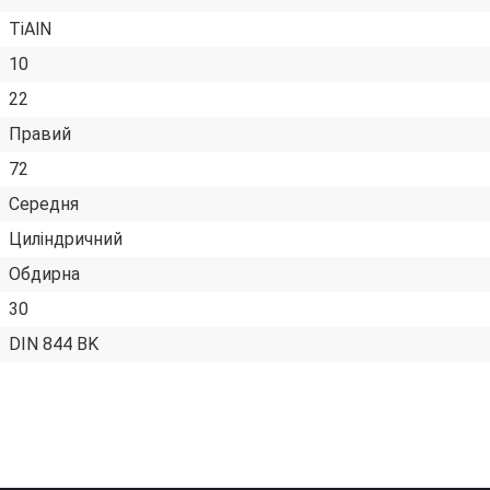
TiAlN
10
22
Правий
72
Середня
Циліндричний
Обдирна
30
DIN 844 BK