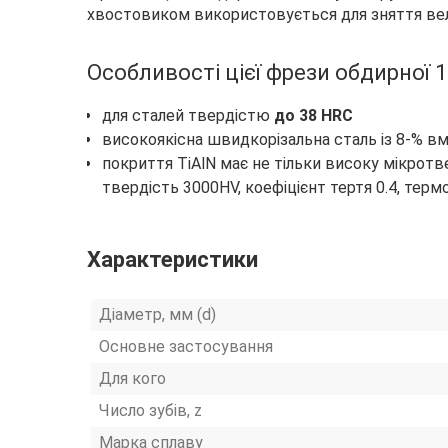
хвостовиком використовується для зняття велик
Особливості цієї фрези обдирної 1
для сталей твердістю
до 38 HRC
високоякісна швидкорізальна сталь із 8-% в
покриття TiAlN має не тільки високу мікротв
твердість 3000HV, коефіцієнт тертя 0.4, терм
Характеристики
Діаметр, мм (d)
Основне застосування
Для кого
Число зубів, z
Марка сплаву