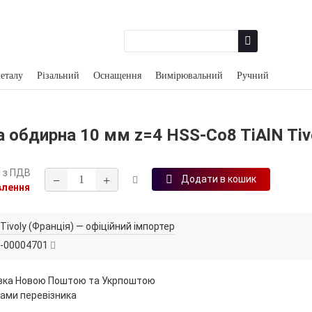
еталу
Різальний
Оснащення
Вимірювальний
Ручний
 обдирна 10 мм z=4 HSS-Co8 TiAlN Tiv
н
з ПДВ
−
+
Додати в кошик
влення
Tivoly (Франція) — офіційний імпортер
-00004701
вка Новою Поштою та Укрпоштою
ами перевізника