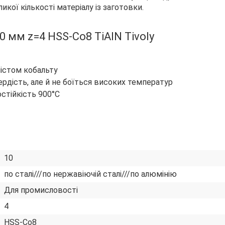
ої кількості матеріалу із заготовки.
0 мм z=4 HSS-Co8 TiAlN Tivoly
містом кобальту
ердість, але й не боїться високих температур
остійкість 900°C
10
по сталі///по нержавіючій сталі///по алюмінію
Для промисловості
4
HSS-Co8