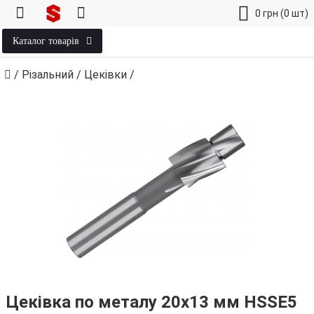
0
грн
(0 шт)
Каталог товарів
/
Різальний
/
Цеківки
/
Цеківка по металу 20х13 мм HSSE5