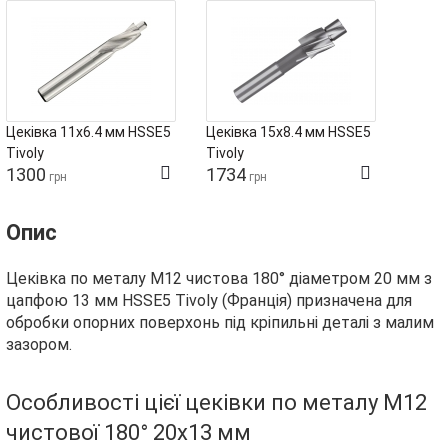
Цеківка 11х6.4 мм HSSE5
Цеківка 15х8.4 мм HSSE5
Tivoly
Tivoly
1300
1734
грн
грн
Опис
Цеківка по металу М12 чистова 180° діаметром 20 мм з
цапфою 13 мм HSSE5 Tivoly (Франція) призначена для
обробки опорних поверхонь під кріпильні деталі з малим
зазором.
Особливості цієї цеківки по металу М12
чистової 180° 20х13 мм